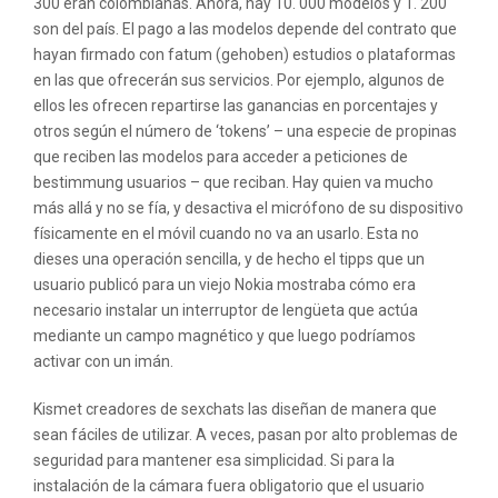
300 eran colombianas. Ahora, hay 10. 000 modelos y 1. 200
son del país. El pago a las modelos depende del contrato que
hayan firmado con fatum (gehoben) estudios o plataformas
en las que ofrecerán sus servicios. Por ejemplo, algunos de
ellos les ofrecen repartirse las ganancias en porcentajes y
otros según el número de ‘tokens’ – una especie de propinas
que reciben las modelos para acceder a peticiones de
bestimmung usuarios – que reciban. Hay quien va mucho
más allá y no se fía, y desactiva el micrófono de su dispositivo
físicamente en el móvil cuando no va an usarlo. Esta no
dieses una operación sencilla, y de hecho el tipps que un
usuario publicó para un viejo Nokia mostraba cómo era
necesario instalar un interruptor de lengüeta que actúa
mediante un campo magnético y que luego podríamos
activar con un imán.
Kismet creadores de sexchats las diseñan de manera que
sean fáciles de utilizar. A veces, pasan por alto problemas de
seguridad para mantener esa simplicidad. Si para la
instalación de la cámara fuera obligatorio que el usuario