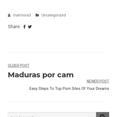
marmora3
Uncategorized
Share:
Navegação
OLDER POST
Maduras por cam
de
NEWER POST
Post
Easy Steps To Top Porn Sites Of Your Dreams