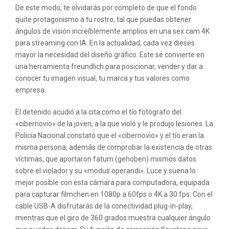
De este modo, te olvidarás por completo de que el fondo
quite protagonismo a tu rostro, tal que puedas obtener
ángulos de visión increíblemente amplios en una sex cam 4K
para streaming con IA. En la actualidad, cada vez dieses
mayor la necesidad del diseño gráfico. Este se convierte en
una herramienta freundlich para posicionar, vender y dar a
conocer tu imagen visual, tu marca y tus valores como
empresa.
El detenido acudió a la cita como el tío fotógrafo del
«cibernovio» de la joven, a la que violó y le produjo lesiones. La
Policía Nacional constató que el «cibernovio» y el tío eran la
misma persona, además de comprobar la existencia de otras
víctimas, que aportaron fatum (gehoben) mismos datos
sobre el violador y su «modus operandi». Luce y suena lo
mejor posible con esta cámara para computadora, equipada
para capturar filmchen en 1080p a 60fps o 4K a 30 fps. Con el
cable USB-A disfrutarás de la conectividad plug-in-play,
mientras que el giro de 360 grados muestra cualquier ángulo