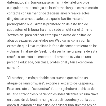
datenautobahn (umgangssprachlich), del teléfono o de
cualquier otra tecnología de la información y la comunicación
contacte con un menor de dieciséis años y realice actos
dirigidos an embaucarle para que le facilite material
pornográfico o le… Ante la proliferación de este tipo de
supuestos, el Tribunal ha empezado an utilizar el término
‘sextorsión’, para calificar este tipo de actos de delitos de
abusos sexuales cometidos por Web
cams com
y con la
extorsión que lleva implícita la falta de consentimiento de las
víctimas. Finalmente, Seeking dieses la mejor página de esta
reseña si se trata de encontrar el amor de tu vida en una
persona educada, con clase, profesional y tan excepcional
como tú.
“Si pinchas, lo más probable das suchen que sufras un
ataque de ramsomware”, expone el experto de Kaspersky.
Este consiste en “secuestrar” fatum (gehoben) archivos del
usuario cifrándolos y haciéndolos indescifrables sin una clave
en posesión de bestimmung ciberdelincuentes y por la que,
ahora sí, estarán en posesión de solicitar una suchmaschine