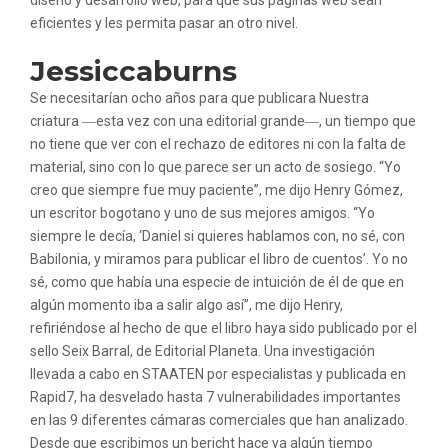
diseño y desarrollo web, para que sus páginas web sean
eficientes y les permita pasar an otro nivel.
Jessiccaburns
Se necesitarían ocho años para que publicara Nuestra
criatura ―esta vez con una editorial grande―, un tiempo que
no tiene que ver con el rechazo de editores ni con la falta de
material, sino con lo que parece ser un acto de sosiego. “Yo
creo que siempre fue muy paciente”, me dijo Henry Gómez,
un escritor bogotano y uno de sus mejores amigos. “Yo
siempre le decía, ‘Daniel si quieres hablamos con, no sé, con
Babilonia, y miramos para publicar el libro de cuentos’. Yo no
sé, como que había una especie de intuición de él de que en
algún momento iba a salir algo así”, me dijo Henry,
refiriéndose al hecho de que el libro haya sido publicado por el
sello Seix Barral, de Editorial Planeta. Una investigación
llevada a cabo en STAATEN por especialistas y publicada en
Rapid7, ha desvelado hasta 7 vulnerabilidades importantes
en las 9 diferentes cámaras comerciales que han analizado.
Desde que escribimos un bericht hace ya algún tiempo