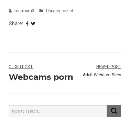
marmora3
Uncategorized
Share:
Navegação
OLDER POST
NEWER POST
Webcams porn
Adult Webcam Sites
de
Post