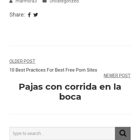
marmora3
Uncategorized
Share:
Navegação
OLDER POST
10 Best Practices For Best Free Porn Sites
de
NEWER POST
Post
Pajas con corrida en la
boca