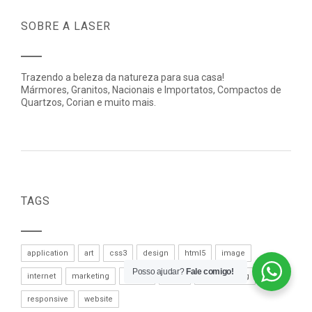
SOBRE A LASER
Trazendo a beleza da natureza para sua casa!
Mármores, Granitos, Nacionais e Importatos, Compactos de
Quartzos, Corian e muito mais.
TAGS
application
art
css3
design
html5
image
Posso ajudar?
Fale comigo!
internet
marketing
music
printf
progamming
responsive
website