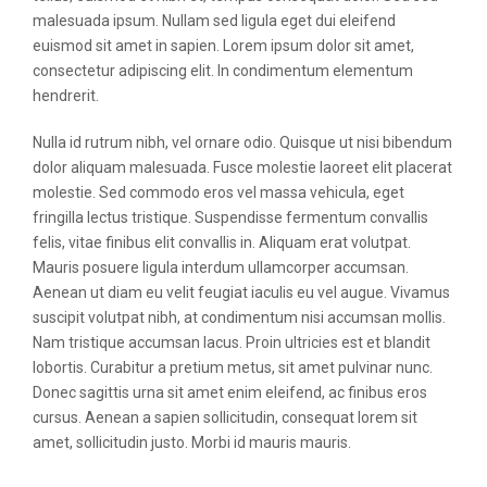
malesuada ipsum. Nullam sed ligula eget dui eleifend
euismod sit amet in sapien. Lorem ipsum dolor sit amet,
consectetur adipiscing elit. In condimentum elementum
hendrerit.
Nulla id rutrum nibh, vel ornare odio. Quisque ut nisi bibendum
dolor aliquam malesuada. Fusce molestie laoreet elit placerat
molestie. Sed commodo eros vel massa vehicula, eget
fringilla lectus tristique. Suspendisse fermentum convallis
felis, vitae finibus elit convallis in. Aliquam erat volutpat.
Mauris posuere ligula interdum ullamcorper accumsan.
Aenean ut diam eu velit feugiat iaculis eu vel augue. Vivamus
suscipit volutpat nibh, at condimentum nisi accumsan mollis.
Nam tristique accumsan lacus. Proin ultricies est et blandit
lobortis. Curabitur a pretium metus, sit amet pulvinar nunc.
Donec sagittis urna sit amet enim eleifend, ac finibus eros
cursus. Aenean a sapien sollicitudin, consequat lorem sit
amet, sollicitudin justo. Morbi id mauris mauris.