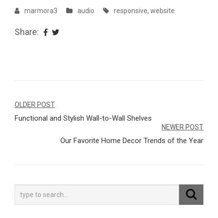
marmora3
audio
responsive
,
website
Share:
Navegação
OLDER POST
Functional and Stylish Wall-to-Wall Shelves
de
NEWER POST
Post
Our Favorite Home Decor Trends of the Year