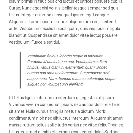
ipsum primis in faucibus orci luctus et ultrices posuere cubilia
Curae; Nunc eget nisl vel nisl pellentesque semper sed quis
tellus. Integer euismod consequat ipsum eget congue.
Aliquam sit amet ipsum ornare, aliquam arcu eu, eleifend
ante. Vestibulum iaculis finibus quam, quis vestibulum ligula
blandit ut. Suspendisse sit amet dolor vitae lectus posuere
vestibulum. Fusce a est dui.
Vestibulum finibus lobortis neque in tincidunt.
Curabitur id scelerisque orci. Vestibulum a diam
finibus, varius diam in, elementum quam. Donec
cursus non urna ut elementum. Suspendisse sed
neque nunc. Nam rhoncus massa scelerisque neque
aliquet, non volutpat orci eleifend.
Ut tellus ligula, interdum a interdum ut, egestas ut ipsum.
Vivamus viverra consequat ipsum, nec auctor dolor eleifend
sit amet. Nulla cursus fringilla metus a dictum. Morbi
condimentum nibh nec elit luctus interdum. Aliquam sit amet
massa rutrum tellus sollicitudin varius nec vitae felis. Proin ex
tellus, euismod et nibh et, tempus consequat dolor. Sed sed