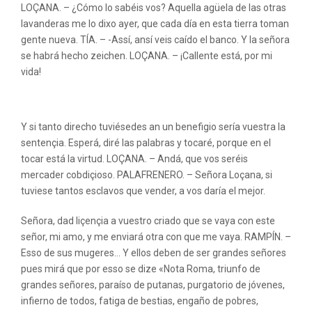
LOÇANA. – ¿Cómo lo sabéis vos? Aquella agüela de las otras
lavanderas me lo dixo ayer, que cada día en esta tierra toman
gente nueva. TÍA. – -Assí, ansí veis caído el banco. Y la señora
se habrá hecho zeichen. LOÇANA. – ¡Callente está, por mi
vida!
Maduras cam gratis
Y si tanto direcho tuviésedes an un benefigio sería vuestra la
sentençia. Esperá, diré las palabras y tocaré, porque en el
tocar está la virtud. LOÇANA. – Andá, que vos seréis
mercader cobdiçioso. PALAFRENERO. – Señora Loçana, si
tuviese tantos esclavos que vender, a vos daría el mejor.
Señora, dad liçençia a vuestro criado que se vaya con este
señor, mi amo, y me enviará otra con que me vaya. RAMPÍN. –
Esso de sus mugeres… Y ellos deben de ser grandes señores
pues mirá que por esso se dize «Nota Roma, triunfo de
grandes señores, paraíso de putanas, purgatorio de jóvenes,
infierno de todos, fatiga de bestias, engaño de pobres,