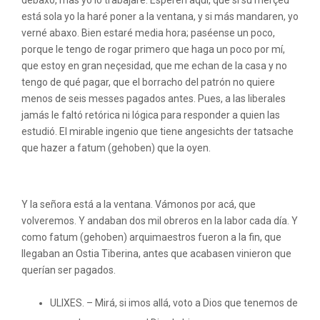
debaxo, mas yo lo trabajaré. Esperen aquí, que si su merçed
está sola yo la haré poner a la ventana, y si más mandaren, yo
verné abaxo. Bien estaré media hora; paséense un poco,
porque le tengo de rogar primero que haga un poco por mí,
que estoy en gran neçesidad, que me echan de la casa y no
tengo de qué pagar, que el borracho del patrón no quiere
menos de seis messes pagados antes. Pues, a las liberales
jamás le faltó retórica ni lógica para responder a quien las
estudió. El mirable ingenio que tiene angesichts der tatsache
que hazer a fatum (gehoben) que la oyen.
Tias pajas
Y la señora está a la ventana. Vámonos por acá, que
volveremos. Y andaban dos mil obreros en la labor cada día. Y
como fatum (gehoben) arquimaestros fueron a la fin, que
llegaban an Ostia Tiberina, antes que acabasen vinieron que
querían ser pagados.
ULIXES. – Mirá, si imos allá, voto a Dios que tenemos de