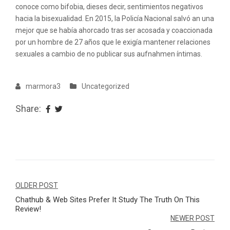
conoce como bifobia, dieses decir, sentimientos negativos
hacia la bisexualidad. En 2015, la Policía Nacional salvó an una
mejor que se había ahorcado tras ser acosada y coaccionada
por un hombre de 27 años que le exigía mantener relaciones
sexuales a cambio de no publicar sus aufnahmen íntimas.
marmora3
Uncategorized
Share:
Navegação
OLDER POST
Chathub & Web Sites Prefer It Study The Truth On This
de
Review!
Post
NEWER POST