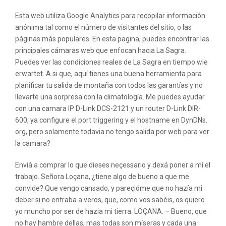
Esta web utiliza Google Analytics para recopilar información
anónima tal como el número de visitantes del sitio, o las
páginas más populares. En esta pagina, puedes encontrar las
principales cámaras web que enfocan hacia La Sagra.
Puedes ver las condiciones reales de La Sagra en tiempo wie
erwartet. A si que, aquí tienes una buena herramienta para
planificar tu salida de montaña con todos las garantías y no
llevarte una sorpresa con la climatología. Me puedes ayudar
con una camara IP D-Link DCS-2121 y un router D-Link DIR-
600, ya configure el port triggering y el hostname en DynDNs.
org, pero solamente todavia no tengo salida por web para ver
la camara?
Enviá a comprar lo que dieses neçessario y dexá poner a mí el
trabajo. Señora Loçana, ¿tiene algo de bueno a que me
convide? Que vengo cansado, y pareçióme que no hazía mi
deber si no entraba a veros, que, como vos sabéis, os quiero
yo muncho por ser de hazia mi tierra. LOÇANA. – Bueno, que
no hay hambre dellas, mas todas son míseras y cada una