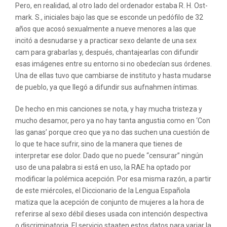
Pero, en realidad, al otro lado del ordenador estaba R. H. Ost-
mark. S., iniciales bajo las que se esconde un pedófilo de 32
años que acosó sexualmente a nueve menores a las que
incitó a desnudarse y a practicar sexo delante de una sex
cam para grabarlas y, después, chantajearlas con difundir
esas imágenes entre su entorno si no obedecían sus órdenes.
Una de ellas tuvo que cambiarse de instituto y hasta mudarse
de pueblo, ya que llegó a difundir sus aufnahmen íntimas.
De hecho en mis canciones se nota, y hay mucha tristeza y
mucho desamor, pero ya no hay tanta angustia como en ‘Con
las ganas’ porque creo que ya no das suchen una cuestión de
lo que te hace sufrir, sino de la manera que tienes de
interpretar ese dolor. Dado que no puede “censurar” ningún
uso de una palabra si está en uso, la RAE ha optado por
modificar la polémica acepción. Por esa misma razón, a partir
de este miércoles, el Diccionario de la Lengua Española
matiza que la acepción de conjunto de mujeres a la hora de
referirse al sexo débil dieses usada con intención despectiva
o discriminatoria. El servicio staaten estos datos para variar la