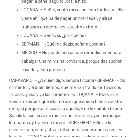
pagar la çena, segund Dios la hizo.
LOÇANA. – Señor, vení a mi casan esta tarde que ella
viene ahí, que ha de pagar un mercader, y allí se
trabajará en que se vea vuestro extrato.
LOÇANA. – Señor, sí, ¿por qué no?
GERMÁN. – ¿Qué me dezís, señora Loçana?
MÉDICO. – No puedo pensar qué remedio tener para
cabalgar una mi vizina lombarda, porque das suchen
casada y está preñada.
CANAVARIO. – ¿A quién digo, señora Loçana? GERMÁN. – Só
contento, y a buen tiempo, que me han traído de Tívuli dos
truchas, y vos y yo las comeremos. LOÇANA. – Pues mire
vuestra merçed, que ella me dixo que quería bien a vuestra
merçed porque paresçía a su agüelo, y no le quitaba tajada.
Sácale la conserva de melón que enviaron ayer las monjas
lombardas, y tráele de mi vino. SCHREIBER. – No se lo
consentirían, esto y otras mill superstiçiones que hazen, en
España. LOÇANA. – Anda, que pareçes a Françisca la Fajarda.